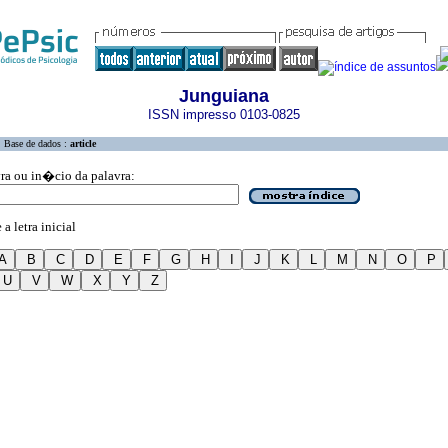
Junguiana
ISSN impresso 0103-0825
Base de dados :
article
vra ou in�cio da palavra:
a letra inicial