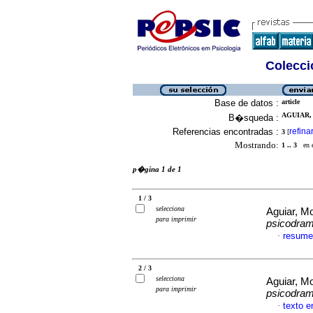
Colecció
Base de datos :
article
AGUIAR, 
B�squeda :
Referencias encontradas :
refina
3
[
Mostrando:
1 .. 3
en el
p�gina 1 de 1
1 / 3
selecciona
Aguiar, 
para imprimir
psicodra
resume
·
2 / 3
selecciona
Aguiar, 
para imprimir
psicodra
texto 
·