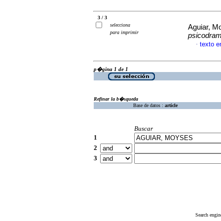
3 / 3
selecciona
Aguiar, 
para imprimir
psicodra
texto 
·
p�gina 1 de 1
Refinar la b�squeda
Base de datos :
article
Buscar
1
2
3
Search engin