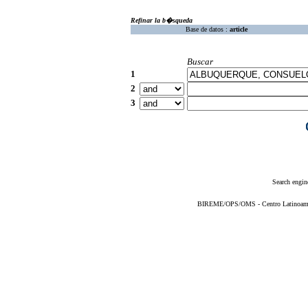
Refinar la b�squeda
Base de datos :
article
Buscar
1
2
3
Search engin
BIREME/OPS/OMS - Centro Latinoameric