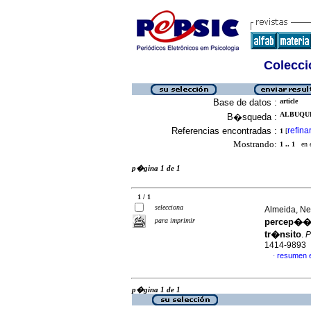
Colecció
Base de datos :
article
ALBUQUE
B�squeda :
Referencias encontradas :
refina
1
[
Mostrando:
1 .. 1
en el
p�gina 1 de 1
1 / 1
selecciona
Almeida, Ne
para imprimir
percep��e
tr�nsito
.
P
1414-9893
resumen 
·
p�gina 1 de 1