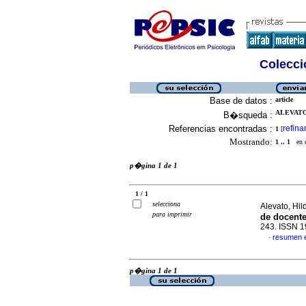
Colecció
Base de datos :
article
ALEVATO,
B�squeda :
Referencias encontradas :
refina
1
[
Mostrando:
1 .. 1
en el
p�gina 1 de 1
1 / 1
selecciona
Alevato, Hil
para imprimir
de docent
243. ISSN 
resumen 
·
p�gina 1 de 1