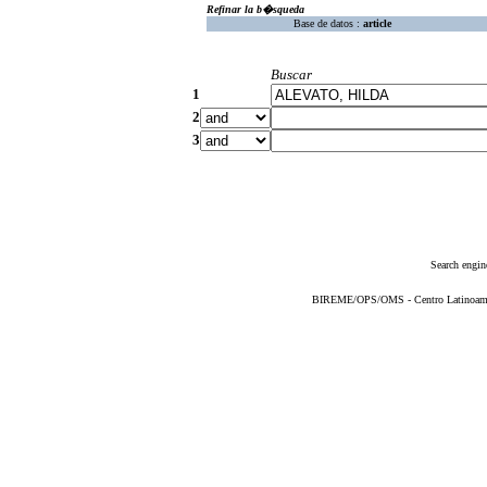
Refinar la b�squeda
Base de datos :
article
Buscar
1
2
3
Search engin
BIREME/OPS/OMS - Centro Latinoameric