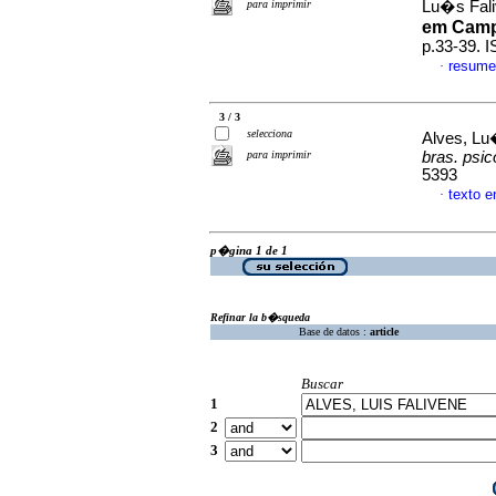
para imprimir
Lu�s Fal
em Camp
p.33-39. 
resume
·
3 / 3
selecciona
Alves, Lu
para imprimir
bras. psi
5393
texto 
·
p�gina 1 de 1
Refinar la b�squeda
Base de datos :
article
Buscar
1
2
3