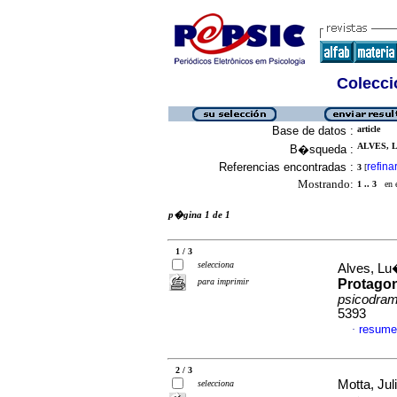
Colecció
Base de datos :
article
ALVES, L
B�squeda :
Referencias encontradas :
refina
3
[
Mostrando:
1 .. 3
en el
p�gina 1 de 1
1 / 3
selecciona
Alves, Lu
para imprimir
Protago
psicodra
5393
resume
·
2 / 3
Motta, Jul
selecciona