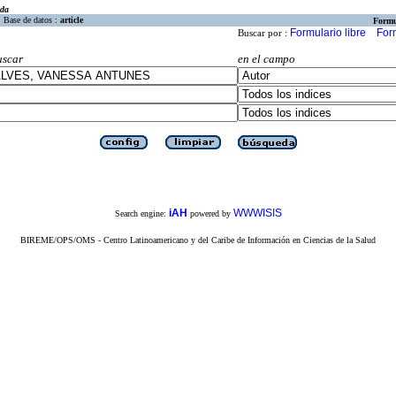
eda
Base de datos :
article
Formu
Formulario libre
For
Buscar por :
uscar
en el campo
iAH
WWWISIS
Search engine:
powered by
BIREME/OPS/OMS - Centro Latinoamericano y del Caribe de Información en Ciencias de la Salud