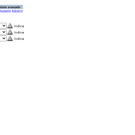
lario avanzado
mulario básico