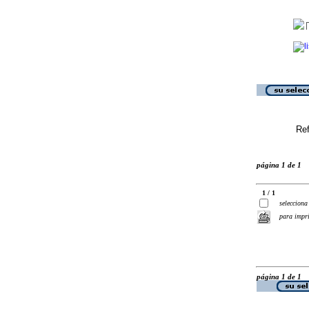
Ref
página 1 de 1
1 / 1
selecciona
para impr
página 1 de 1