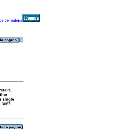
ereira,
ther
e single
16-3687