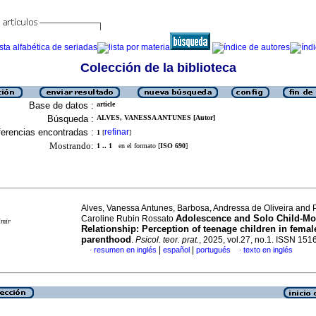
Colección de la biblioteca
Base de datos :
article
Búsqueda :
ALVES, VANESSA ANTUNES [Autor]
erencias encontradas :
refinar
1
[
]
Mostrando:
1 .. 1
en el formato [
ISO 690
]
Alves, Vanessa Antunes, Barbosa, Andressa de Oliveira and P
Adolescence and Solo Child-Mo
Caroline Rubin Rossato
imir
Relationship: Perception of teenage children in femal
parenthood
.
Psicol. teor. prat.
, 2025, vol.27, no.1. ISSN 15
|
|
resumen en inglés
español
portugués
texto en inglés
·
·