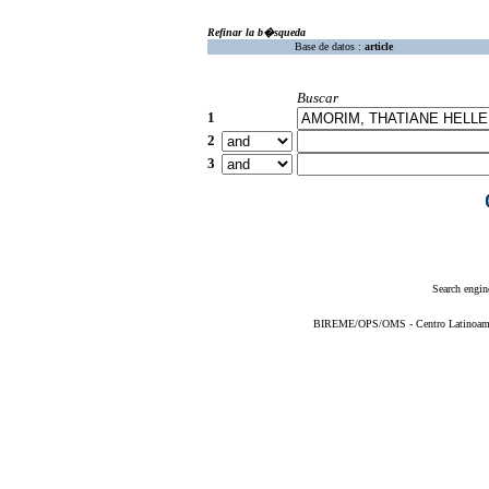
Refinar la b�squeda
Base de datos :
article
Buscar
1
2
3
Search engin
BIREME/OPS/OMS - Centro Latinoameric