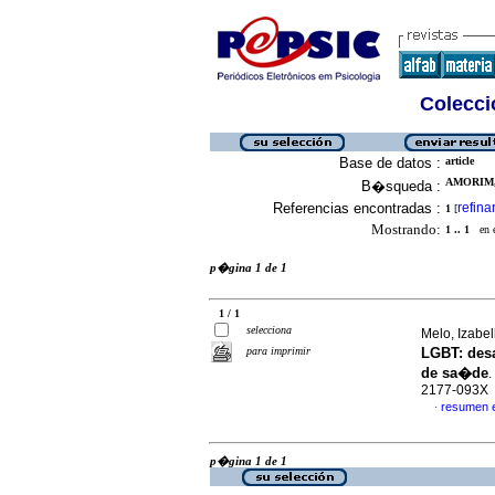
Colecció
Base de datos :
article
AMORIM,
B�squeda :
Referencias encontradas :
refina
1
[
Mostrando:
1 .. 1
en el
p�gina 1 de 1
1 / 1
selecciona
Melo, Izabel
para imprimir
LGBT
:
des
de sa�de
.
2177-093X
resumen 
·
p�gina 1 de 1