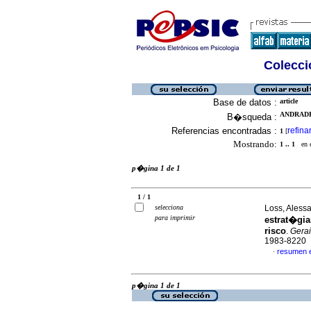
Colecció
Base de datos :
article
ANDRADE
B�squeda :
Referencias encontradas :
refina
1
[
Mostrando:
1 .. 1
en el
p�gina 1 de 1
1 / 1
selecciona
Loss, Alessa
para imprimir
estrat�gi
risco
.
Gerais
1983-8220
resumen 
·
p�gina 1 de 1