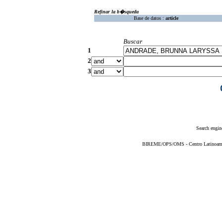
Refinar la b�squeda
Base de datos :
article
Buscar
1
2
3
Search engin
BIREME/OPS/OMS - Centro Latinoameric