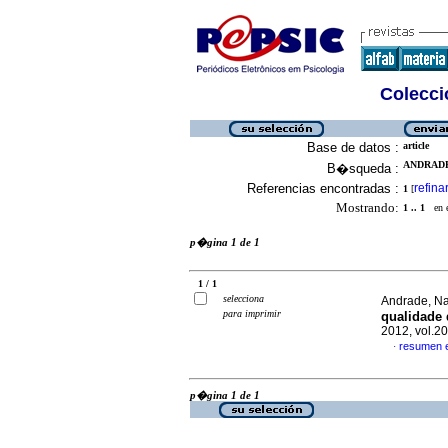
Colecció
Base de datos :
article
ANDRADE,
B�squeda :
Referencias encontradas :
refina
1
[
Mostrando:
1 .. 1
en el
p�gina 1 de 1
1 / 1
selecciona
Andrade, Na
para imprimir
qualidade 
2012, vol.2
resumen 
·
p�gina 1 de 1