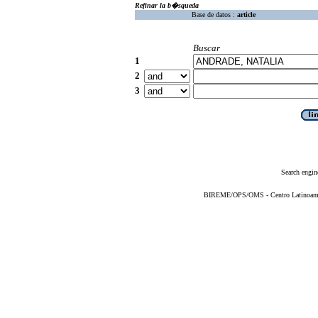
Refinar la b�squeda
Base de datos :
article
Buscar
1
2
3
Search engin
BIREME/OPS/OMS - Centro Latinoameric