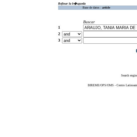
Refinar la b�squeda
Base de datos :
article
Buscar
1
2
3
Search engin
BIREME/OPS/OMS - Centro Latinoameric