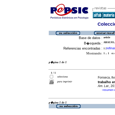
Colecció
Base de datos :
article
ARAUJO, 
B�squeda :
Referencias encontradas :
refina
1
[
Mostrando:
1 .. 1
en el
p�gina 1 de 1
1 / 1
selecciona
Fonseca, Il
para imprimir
trabalho 
Am. Lat.
, 20
resumen 
·
p�gina 1 de 1