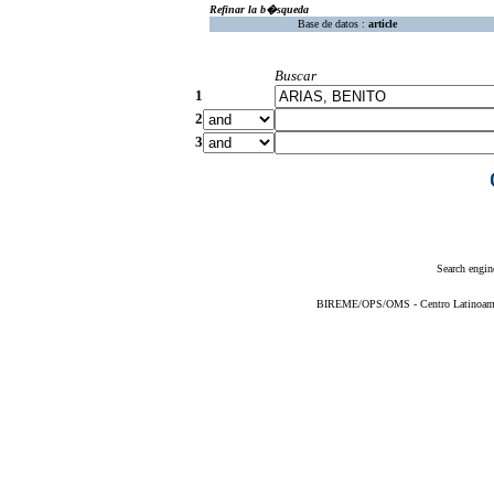
Refinar la b�squeda
Base de datos :
article
Buscar
1
2
3
Search engin
BIREME/OPS/OMS - Centro Latinoameric