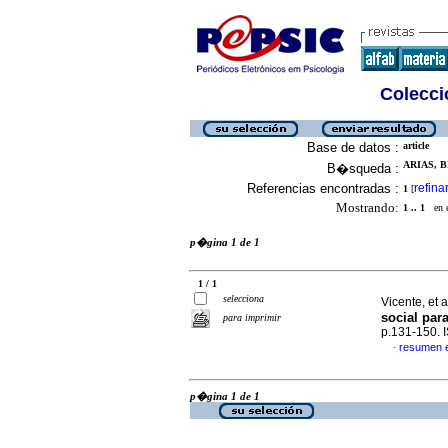
Colecció
Base de datos :
article
ARIAS, B
B�squeda :
Referencias encontradas :
refina
1
[
Mostrando:
1 .. 1
en el
p�gina 1 de 1
1 / 1
selecciona
Vicente, et a
social par
para imprimir
p.131-150.
resumen 
·
p�gina 1 de 1