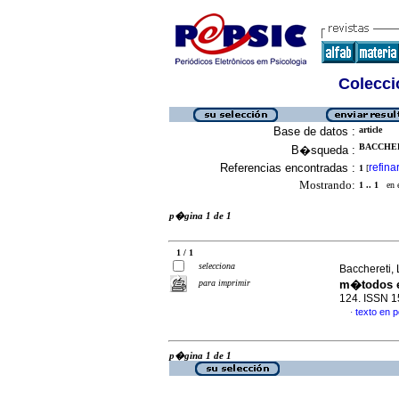
Colecció
Base de datos :
article
BACCHER
B�squeda :
Referencias encontradas :
refina
1
[
Mostrando:
1 .. 1
en el
p�gina 1 de 1
1 / 1
selecciona
Bacchereti,
para imprimir
m�todos e
124. ISSN 
texto en 
·
p�gina 1 de 1