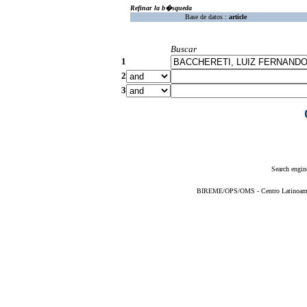
Refinar la b�squeda
Base de datos :
article
Buscar
1
2
3
Search engin
BIREME/OPS/OMS - Centro Latinoameric