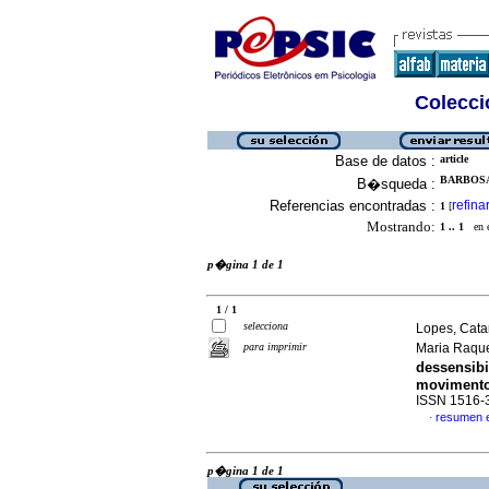
Colecció
Base de datos :
article
BARBOSA
B�squeda :
Referencias encontradas :
refina
1
[
Mostrando:
1 .. 1
en el
p�gina 1 de 1
1 / 1
selecciona
Lopes, Cata
para imprimir
Maria Raqu
dessensib
movimento
ISSN 1516-
resumen 
·
p�gina 1 de 1