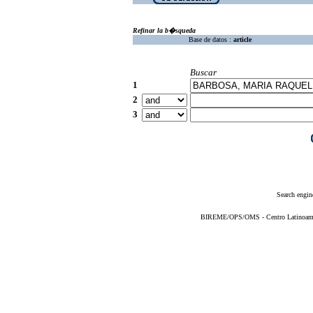
Refinar la b�squeda
Base de datos :
article
Buscar
1
2
3
Search engin
BIREME/OPS/OMS - Centro Latinoameric