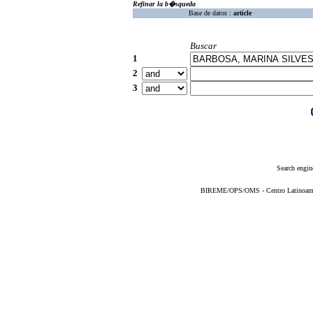
Refinar la b�squeda
Base de datos :
article
Buscar
1
2
3
Search engin
BIREME/OPS/OMS - Centro Latinoameric