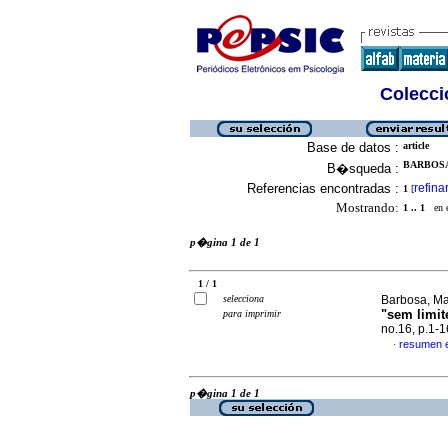
Colecció
Base de datos :
article
BARBOSA
B�squeda :
Referencias encontradas :
refina
1
[
Mostrando:
1 .. 1
en el
p�gina 1 de 1
1 / 1
selecciona
Barbosa, Ma
"sem limit
para imprimir
no.16, p.1-
resumen 
·
p�gina 1 de 1