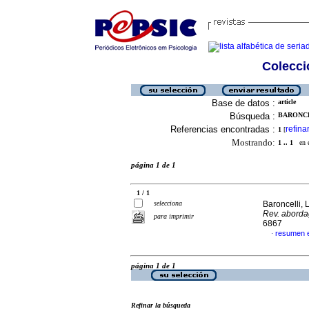
Colecció
Base de datos :
article
Búsqueda :
BARONCE
Referencias encontradas :
refina
1
[
Mostrando:
1 .. 1
en el
página 1 de 1
1 / 1
selecciona
Baroncelli,
Rev. aborda
para imprimir
6867
resumen 
·
página 1 de 1
Refinar la búsqueda