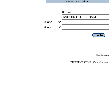
Base de datos :
article
Buscar
1
2
3
Search engin
BIREME/OPS/OMS - Centro Latinoameri