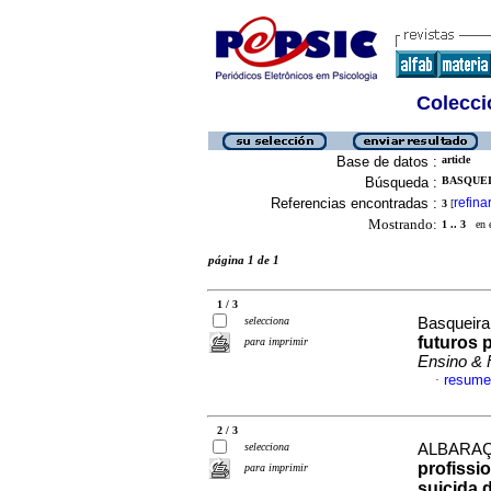
Colecció
Base de datos :
article
Búsqueda :
BASQUEIR
Referencias encontradas :
refina
3
[
Mostrando:
1 .. 3
en el
página 1 de 1
1 / 3
selecciona
Basqueira
futuros 
para imprimir
Ensino & 
resume
·
2 / 3
selecciona
ALBARAÇIN
profissi
para imprimir
suicida 