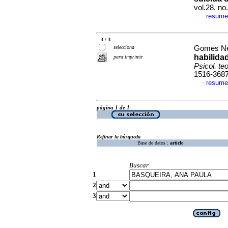
vol.28, n
resume
·
3 / 3
selecciona
Gomes Net
habilida
para imprimir
Psicol. teo
1516-368
resume
·
página 1 de 1
Refinar la búsqueda
Base de datos :
article
Buscar
1
2
3