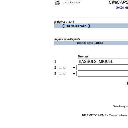
CliniCAP
para imprimir
texto 
·
p�gina 1 de 1
Refinar la b�squeda
Base de datos :
article
Buscar
1
2
3
Search engin
BIREME/OPS/OMS - Centro Latinoameric