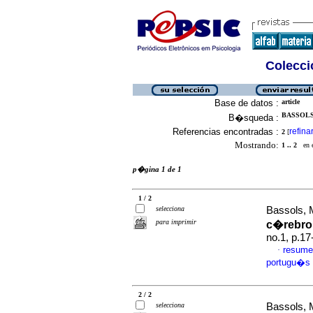
Colecció
Base de datos :
article
BASSOLS,
B�squeda :
Referencias encontradas :
refina
2
[
Mostrando:
1 .. 2
en el
p�gina 1 de 1
1 / 2
selecciona
Bassols, 
para imprimir
c�rebro
no.1, p.1
resume
·
portugu�s
2 / 2
selecciona
Bassols, 