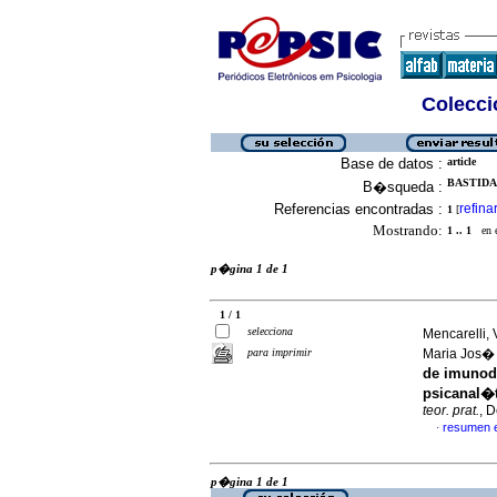
Colecció
Base de datos :
article
BASTIDAS
B�squeda :
Referencias encontradas :
refina
1
[
Mostrando:
1 .. 1
en el
p�gina 1 de 1
1 / 1
selecciona
Mencarelli,
para imprimir
Maria Jos� 
de imunode
psicanal�t
teor. prat.
, 
resumen 
·
p�gina 1 de 1