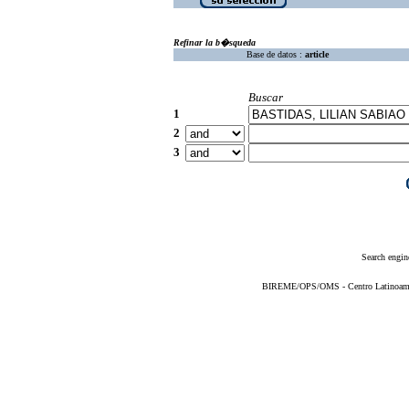
Refinar la b�squeda
Base de datos :
article
Buscar
1
2
3
Search engin
BIREME/OPS/OMS - Centro Latinoameric