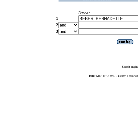
Buscar
1
2
3
Search engin
BIREME/OPS/OMS - Centro Latinoameri