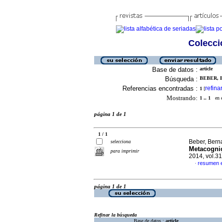
Colecció
Base de datos :
article
Búsqueda :
BEBER, 
Referencias encontradas :
refina
1
[
Mostrando:
1 .. 1
en el
página 1 de 1
1 / 1
Beber, Berna
selecciona
Metacogni
para imprimir
2014, vol.3
resumen 
·
página 1 de 1
Refinar la búsqueda
Base de datos :
article