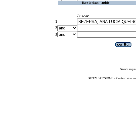
Base de datos :
article
Buscar
1
2
3
Search engin
BIREME/OPS/OMS - Centro Latinoameri