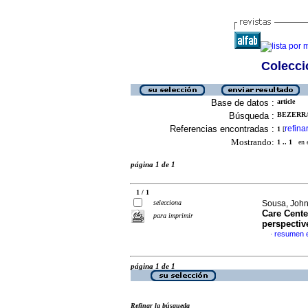
Colecció
Base de datos :
article
Búsqueda :
BEZERRA
Referencias encontradas :
refina
1
[
Mostrando:
1 .. 1
en el
página 1 de 1
1 / 1
selecciona
Sousa, Johna
Care Cente
para imprimir
perspectiv
resumen e
·
página 1 de 1
Refinar la búsqueda