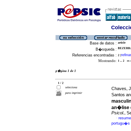
Colecció
Base de datos :
article
BEZERRA
B�squeda :
Referencias encontradas :
refina
2
[
Mostrando:
1 .. 2
en el
p�gina 1 de 1
1 / 2
selecciona
Chaves, J
para imprimir
Santos an
masculi
an�lise
Psicol.
, S
resume
·
portugu�s