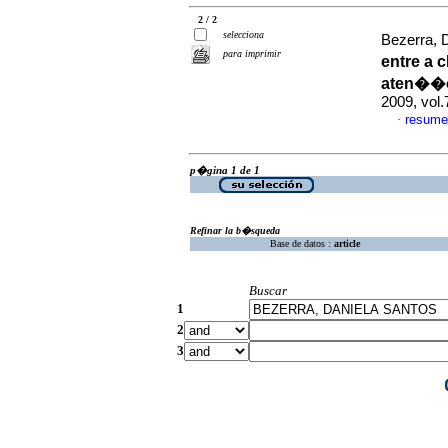
2 / 2
selecciona
Bezerra, 
para imprimir
entre a 
aten��o
2009, vol.
resume
·
p�gina 1 de 1
Refinar la b�squeda
Base de datos :
article
Buscar
1
2
3