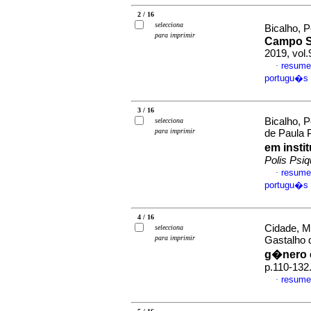
2 / 16
selecciona
Bicalho, 
para imprimir
Campo S
2019, vol
resume
·
portugu�s
3 / 16
Bicalho, 
selecciona
para imprimir
de Paula 
em inst
Polis Psi
resume
·
portugu�s
4 / 16
Cidade, M
selecciona
para imprimir
Gastalho
g�nero 
p.110-132
resume
·