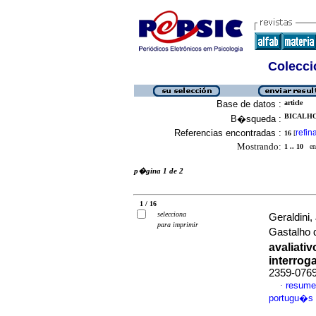
Colecció
Base de datos :
article
BICALHO
B�squeda :
Referencias encontradas :
refin
16
[
Mostrando:
1 .. 10
en 
p�gina 1 de 2
1 / 16
selecciona
Geraldini
para imprimir
Gastalho
avaliat
interrog
2359-076
resume
·
portugu�s