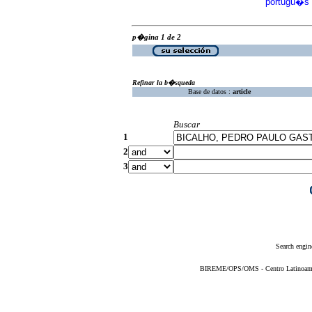
portugu�s
p�gina 1 de 2
Refinar la b�squeda
Base de datos :
article
Buscar
1
2
3
Search engin
BIREME/OPS/OMS - Centro Latinoameric