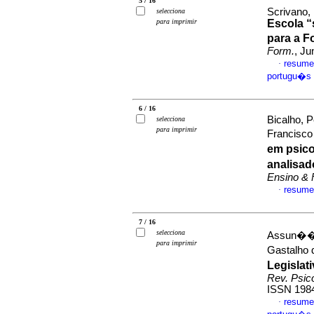
5 / 16
Scrivano,
selecciona
para imprimir
Escola “
para a 
Form.
, Ju
resume
·
portugu�s
6 / 16
Bicalho, 
selecciona
para imprimir
Francisco
em psico
analisad
Ensino & 
resume
·
7 / 16
selecciona
Assun��o-
para imprimir
Gastalho
Legislati
Rev. Psico
ISSN 198
resume
·