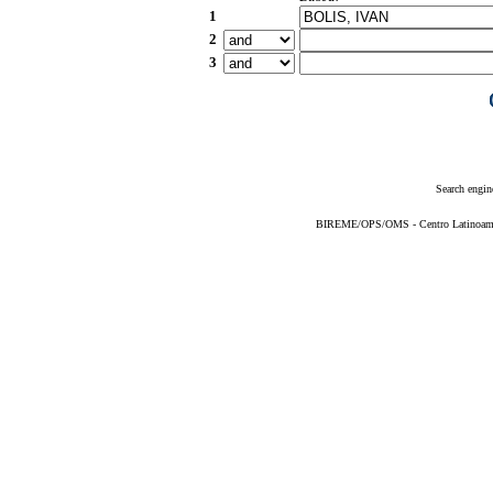
1
2
3
Search engin
BIREME/OPS/OMS - Centro Latinoameric