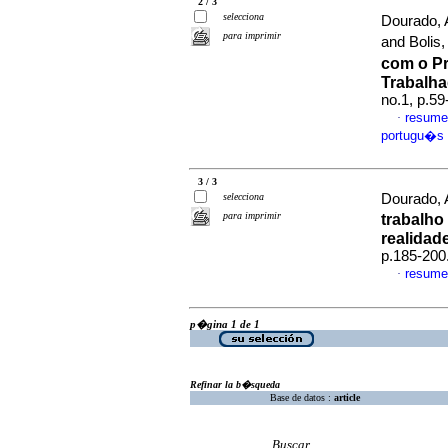
2 / 3
selecciona
Dourado, 
para imprimir
and Bolis,
com o P
Trabalh
no.1, p.5
resume
·
portugu�s
3 / 3
selecciona
Dourado, 
para imprimir
trabalho
realidad
p.185-200
resume
·
p�gina 1 de 1
Refinar la b�squeda
Base de datos :
article
Buscar