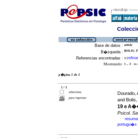
Colecció
Base de datos :
article
BOLIS, I
B�squeda :
Referencias encontradas :
refina
3
[
Mostrando:
1 .. 3
en el
p�gina 1 de 1
1 / 3
selecciona
Dourado, 
para imprimir
and Bolis,
19 e A�
Psicol. S
resume
·
portugu�s