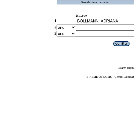
Base de datos :
article
Buscar
1
2
3
Search engin
BIREME/OPS/OMS - Centro Latinoameri