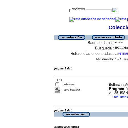
Colecció
Base de datos :
article
Búsqueda :
BOLLMAN
Referencias encontradas :
refina
1
[
Mostrando:
1 .. 1
en el
página 1 de 1
1 / 1
selecciona
Bollmann, Ad
Program fo
para imprimir
vol.35. ISS
resumen e
·
página 1 de 1
Refinar la búsqueda