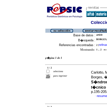
Colecció
Base de datos :
article
BORGES,
B�squeda :
Referencias encontradas :
refina
2
[
Mostrando:
1 .. 2
en el
p�gina 1 de 1
1 / 2
selecciona
Carlotto,
para imprimir
Borges, 
S�ndrom
t�cnico
p.195-205
resume
·
2 / 2