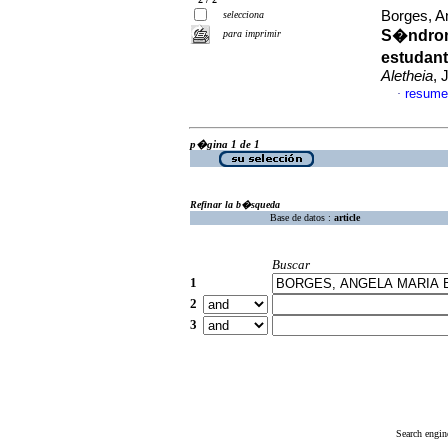
Borges, A
selecciona
S�ndrome
para imprimir
estudan
Aletheia
, 
resume
·
p�gina 1 de 1
Refinar la b�squeda
Base de datos :
article
Buscar
1
2
3
Search engin