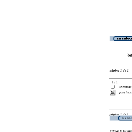
Ref
página 1 de 1
1 / 1
selecciona
para impr
página 1 de 1
Refinar la búsqu