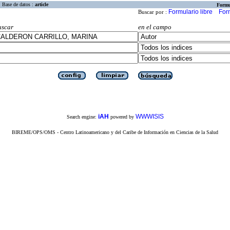
Base de datos :
article
Formu
Formulario libre
For
Buscar por :
uscar
en el campo
iAH
WWWISIS
Search engine:
powered by
BIREME/OPS/OMS - Centro Latinoamericano y del Caribe de Información en Ciencias de la Salud