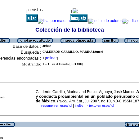
Colección de la biblioteca
Base de datos :
article
Búsqueda :
CALDERON CARRILLO, MARINA [Autor]
erencias encontradas :
refinar
1
[
]
Mostrando:
1 .. 1
en el formato [
ISO 690
]
A
Calderón Carrillo, Marina and Bustos Aguayo, José Marcos
y conducta proambiental en un poblado periurbano d
imir
de México
.
Psicol. Am. Lat.
, Jul 2007, no.10, p.0-0. ISSN 1
|
resumen en español
inglés
texto en español
·
·
eda