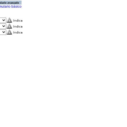
lario avanzado
mulario básico