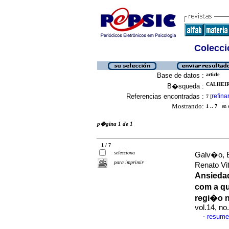
Colecció
Base de datos :
article
CALHEIR
B�squeda :
Referencias encontradas :
refina
7
[
Mostrando:
1 .. 7
en el
p�gina 1 de 1
1 / 7
selecciona
Galv�o, E
para imprimir
Renato Vit
Ansieda
com a qu
regi�o n
vol.14, n
resume
·