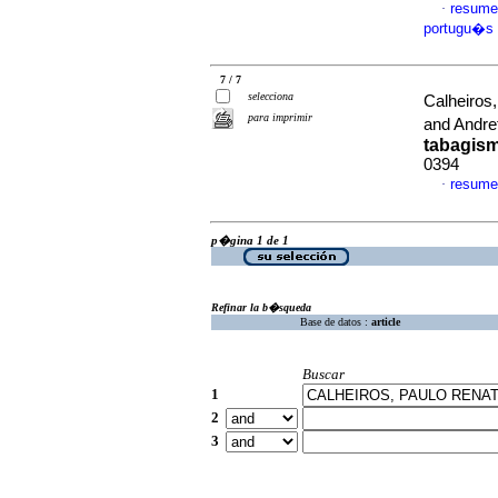
resume
·
portugu�s
7 / 7
selecciona
Calheiros,
para imprimir
and Andret
tabagis
0394
resume
·
p�gina 1 de 1
Refinar la b�squeda
Base de datos :
article
Buscar
1
2
3