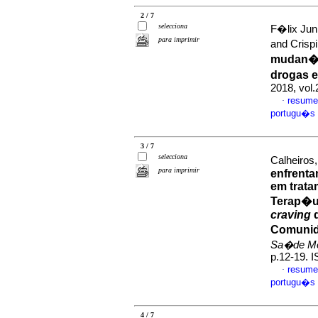
2 / 7
selecciona
F�lix Jun
para imprimir
and Crisp
mudan�a
drogas e
2018, vol
resume
·
portugu�s
3 / 7
selecciona
Calheiros,
para imprimir
enfrent
em trat
Terap�u
craving
d
Comunid
Sa�de Men
p.12-19. 
resume
·
portugu�s
4 / 7