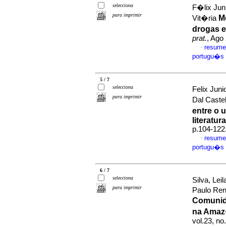
selecciona
F�lix Jun
para imprimir
M
Vit�ria
drogas e
prat.
, Ago
resume
·
portugu�s
5 / 7
selecciona
Felix Jun
para imprimir
Dal Caste
entre o 
literatur
p.104-122
resume
·
portugu�s
6 / 7
selecciona
Silva, Lei
para imprimir
Paulo Ren
Comunid
na Amaz
vol.23, n