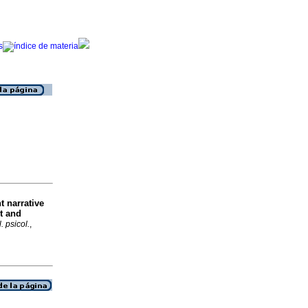
t narrative
t and
. psicol.
,