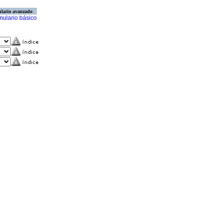
lario avanzado
mulario básico