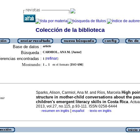
Colección de la biblioteca
Base de datos :
article
Búsqueda :
CARMIOL, ANA M. [Autor]
erencias encontradas :
refinar
1
[
]
Mostrando:
1 .. 1
en el formato [
ISO 690
]
High poin
Sparks, Alison, Carmiol, Ana M. and Ríos, Marcela
structure in mother-child conversations about the pas
imir
children's emergent literacy skills in Costa Rica
.
Actual
2013, vol.27, no.115, p.93-111. ISSN 0258-6444
|
resumen en inglés
español
texto en inglés
·
·