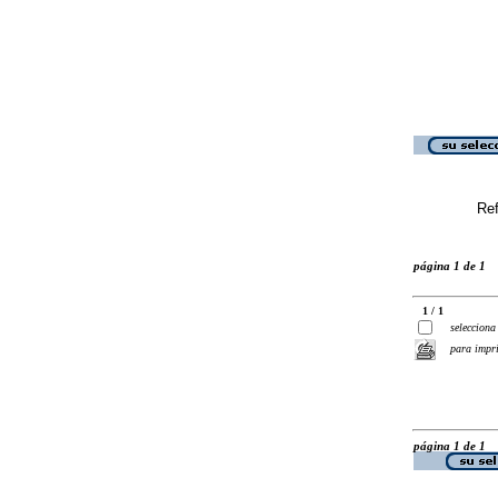
Ref
página 1 de 1
1 / 1
selecciona
para impr
página 1 de 1