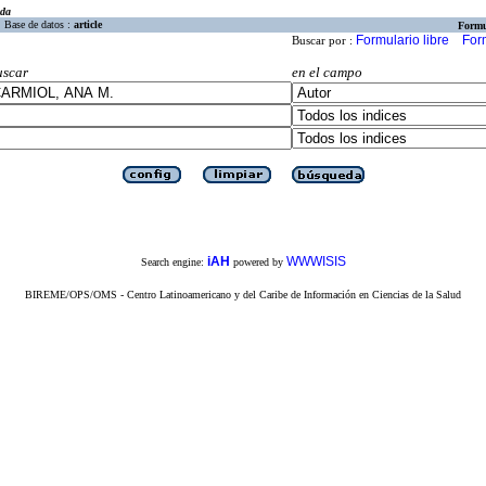
eda
Base de datos :
article
Formu
Formulario libre
For
Buscar por :
uscar
en el campo
iAH
WWWISIS
Search engine:
powered by
BIREME/OPS/OMS - Centro Latinoamericano y del Caribe de Información en Ciencias de la Salud