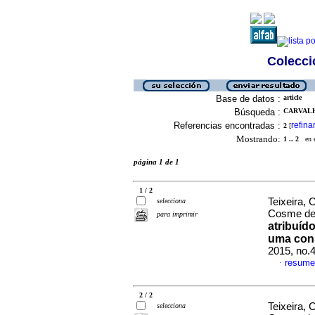
Colecció
Base de datos :
article
Búsqueda :
CARVALH
Referencias encontradas :
refina
2
[
Mostrando:
1 .. 2
en el
página 1 de 1
1 / 2
Teixeira, 
selecciona
Cosme d
para imprimir
atribuíd
uma cons
2015, no.
resume
·
2 / 2
Teixeira, 
selecciona