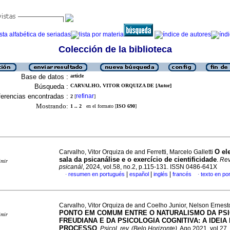
Colección de la biblioteca
Base de datos :
article
Búsqueda :
CARVALHO, VITOR ORQUIZA DE [Autor]
erencias encontradas :
refinar
2
[
]
Mostrando:
1 .. 2
en el formato [
ISO 690
]
O el
Carvalho, Vitor Orquiza de and Ferretti, Marcelo Galletti
sala da psicanálise e o exercício de cientificidade
.
Rev
imir
psicanál
, 2024, vol.58, no.2, p.115-131. ISSN 0486-641X
|
|
|
resumen en portugués
español
inglés
francés
texto en po
·
·
Carvalho, Vitor Orquiza de and Coelho Junior, Nelson Ernes
PONTO EM COMUM ENTRE O NATURALISMO DA PS
imir
FREUDIANA E DA PSICOLOGIA COGNITIVA: A IDEIA
PROCESSO
.
Psicol. rev. (Belo Horizonte)
, Ago 2021, vol.27,