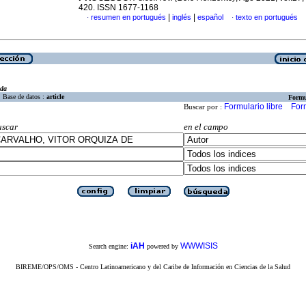
420. ISSN 1677-1168
|
|
resumen en portugués
inglés
español
texto en portugués
·
·
eda
Base de datos :
article
Formu
Formulario libre
For
Buscar por :
uscar
en el campo
iAH
WWWISIS
Search engine:
powered by
BIREME/OPS/OMS - Centro Latinoamericano y del Caribe de Información en Ciencias de la Salud