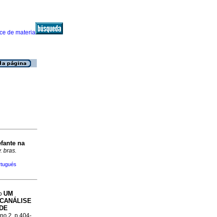
efante na
. bras.
rtugués
UM
to
ICANÁLISE
 DE
 no.2, p.404-