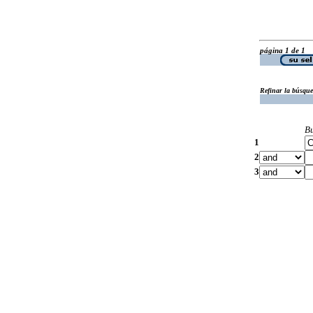
página 1 de 1
Refinar la búsqu
B
1
2
3