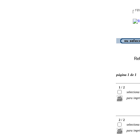
Ref
página 1 de 1
1 / 2
selecciona
para impr
2 / 2
selecciona
para impr