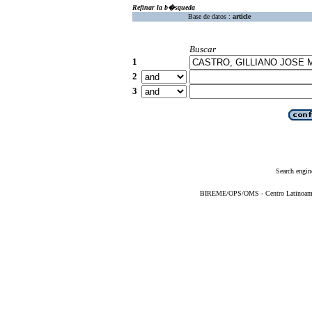
Refinar la b�squeda
Base de datos :
article
Buscar
1
2
3
Search engin
BIREME/OPS/OMS - Centro Latinoameric