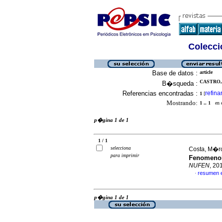
Colecció
Base de datos :
article
CASTRO,
B�squeda :
Referencias encontradas :
refina
1
[
Mostrando:
1 .. 1
en el
p�gina 1 de 1
1 / 1
selecciona
Costa, M�rc
para imprimir
Fenomenol
NUFEN
, 20
resumen 
·
p�gina 1 de 1