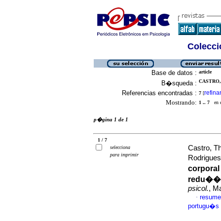
Colecció
Base de datos :
article
CASTRO,
B�squeda :
Referencias encontradas :
refina
7
[
Mostrando:
1 .. 7
en el
p�gina 1 de 1
1 / 7
Castro, T
selecciona
para imprimir
Rodrigue
corporal
redu��o
psicol.
, M
resume
·
portugu�s