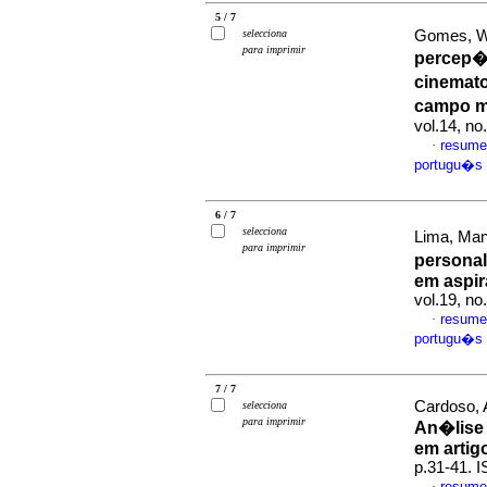
5 / 7
selecciona
Gomes, Wi
para imprimir
percep�
cinemat
campo m
vol.14, n
resume
·
portugu�s
6 / 7
selecciona
Lima, Manu
para imprimir
personal
em aspir
vol.19, n
resume
·
portugu�s
7 / 7
Cardoso, 
selecciona
para imprimir
An�lise 
em artig
p.31-41. 
resume