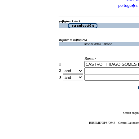
·
portugu�s
p�gina 1 de 1
Refinar la b�squeda
Base de datos :
article
Buscar
1
2
3
Search engin
BIREME/OPS/OMS - Centro Latinoameric