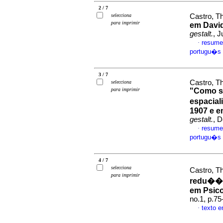
2 / 7
selecciona
Castro, T
para imprimir
em David
gestalt.
, J
resume
·
portugu�s
3 / 7
Castro, T
selecciona
para imprimir
"Como s
espacial
1907 e e
gestalt.
, 
resume
·
portugu�s
4 / 7
selecciona
Castro, T
para imprimir
redu��o
em Psico
no.1, p.7
texto 
·