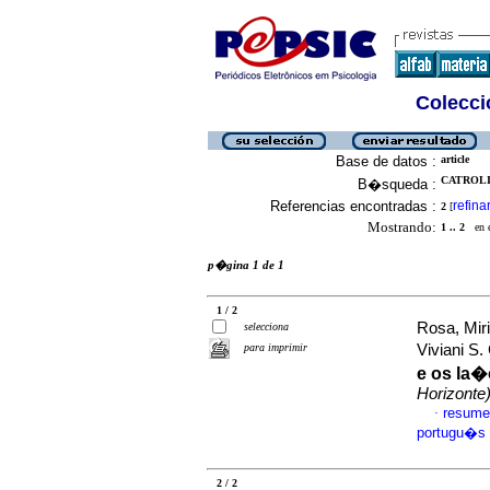
Colecció
Base de datos :
article
CATROLI,
B�squeda :
Referencias encontradas :
refina
2
[
Mostrando:
1 .. 2
en el
p�gina 1 de 1
1 / 2
Rosa, Miri
selecciona
para imprimir
Viviani S.
e os la
Horizonte
resume
·
portugu�s
2 / 2