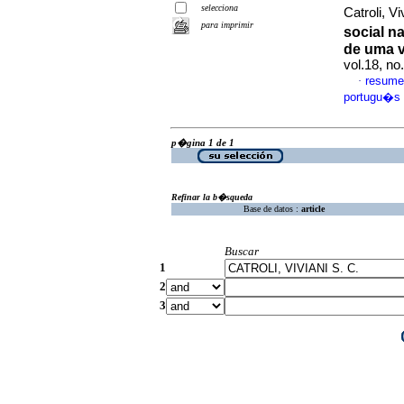
selecciona
Catroli, V
para imprimir
social n
de uma v
vol.18, n
resume
·
portugu�s
p�gina 1 de 1
Refinar la b�squeda
Base de datos :
article
Buscar
1
2
3