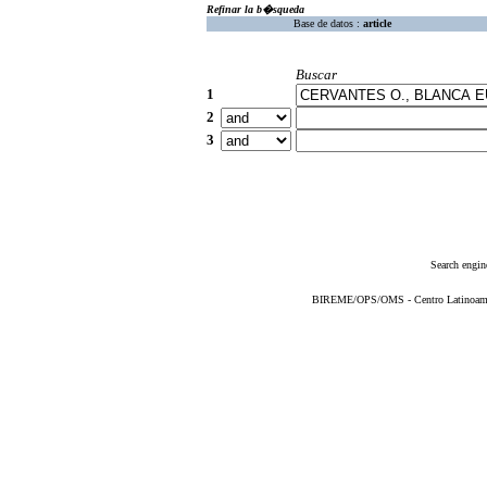
Refinar la b�squeda
Base de datos :
article
Buscar
1
2
3
Search engin
BIREME/OPS/OMS - Centro Latinoameric