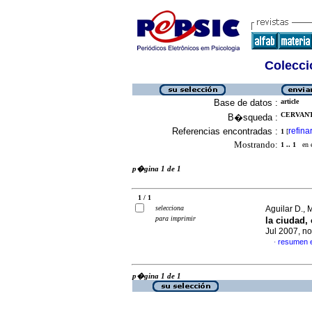
Colecció
Base de datos :
article
CERVANT
B�squeda :
Referencias encontradas :
refina
1
[
Mostrando:
1 .. 1
en el
p�gina 1 de 1
1 / 1
selecciona
Aguilar D.,
para imprimir
la ciudad, 
Jul 2007, n
resumen 
·
p�gina 1 de 1