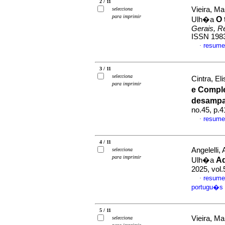
2 / 11
Vieira, Ma
selecciona
para imprimir
O 
Ulh�a
Gerais, Re
ISSN 198
resume
·
3 / 11
selecciona
Cintra, E
para imprimir
e Compl
desampa
no.45, p.
resume
·
4 / 11
Angelelli,
selecciona
para imprimir
A
Ulh�a
2025, vol
resume
·
portugu�s
5 / 11
Vieira, Ma
selecciona