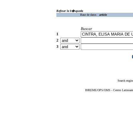
Refinar la b�squeda
Base de datos :
article
Buscar
1
2
3
Search engin
BIREME/OPS/OMS - Centro Latinoameric