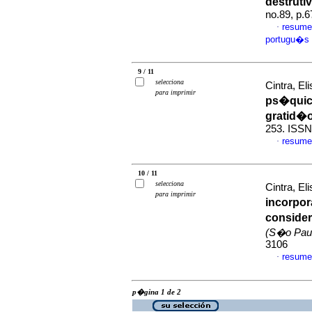
destruti
no.89, p.
resume
·
portugu�s
9 / 11
selecciona
Cintra, E
para imprimir
ps�qui
gratid�
253. ISSN
resume
·
10 / 11
selecciona
Cintra, E
para imprimir
incorpo
consider
(S�o Pau
3106
resume
·
p�gina 1 de 2