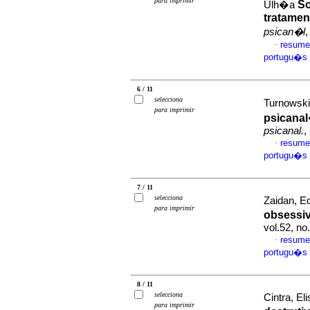
para imprimir
So
Ulh�a
tratamen
psican�l
,
resume
·
portugu�s
6 / 11
selecciona
Turnowski
para imprimir
psicanal
psicanal.
,
resume
·
portugu�s
7 / 11
selecciona
Zaidan, E
para imprimir
obsessi
vol.52, n
resume
·
portugu�s
8 / 11
selecciona
Cintra, E
para imprimir