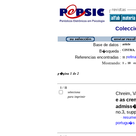
Colecció
Base de datos :
article
CINTRA, 
B�squeda :
Referencias encontradas :
refina
11
[
Mostrando:
1 .. 10
en 
p�gina 1 de 2
1 / 11
selecciona
Chreim, V
para imprimir
e as cr
admiss�
no.3, sup
resume
·
portugu�s