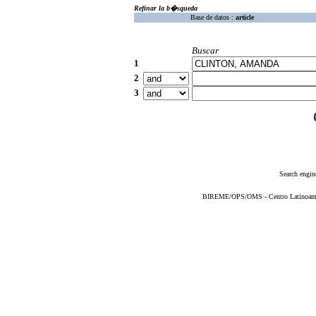
Refinar la b�squeda
Base de datos :
article
Buscar
1
2
3
Search engin
BIREME/OPS/OMS - Centro Latinoameric