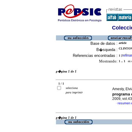
Colecció
Base de datos :
article
CLINTON,
B�squeda :
Referencias encontradas :
refina
1
[
Mostrando:
1 .. 1
en el
p�gina 1 de 1
1 / 1
selecciona
Amesty, Elv
para imprimir
programa d
2009, vol.4
resumen 
·
p�gina 1 de 1