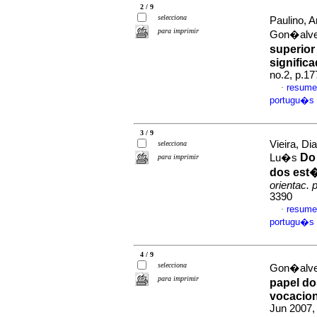
2 / 9
selecciona
Paulino, 
para imprimir
Gon�alve
superior
signific
no.2, p.1
resume
·
portugu�s
3 / 9
Vieira, D
selecciona
Do 
Lu�s
para imprimir
dos est�
orientac. p
3390
resume
·
portugu�s
4 / 9
selecciona
Gon�alve
para imprimir
papel do
vocacion
Jun 2007, 