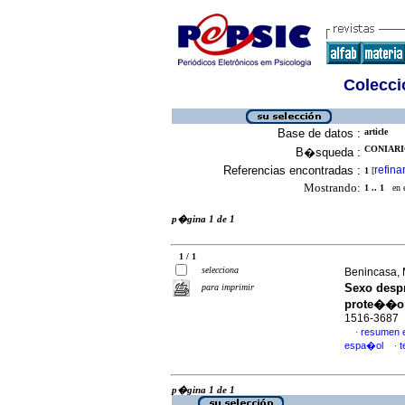
Colecció
Base de datos :
article
CONIARIC
B�squeda :
Referencias encontradas :
refina
1
[
Mostrando:
1 .. 1
en el
p�gina 1 de 1
1 / 1
selecciona
Benincasa, 
Sexo desp
para imprimir
prote��o
1516-3687
resumen 
·
espa�ol
t
·
p�gina 1 de 1