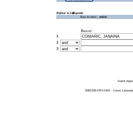
Refinar la b�squeda
Base de datos :
article
Buscar
1
2
3
Search engin
BIREME/OPS/OMS - Centro Latinoameric