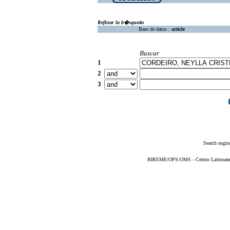
Refinar la b�squeda
Base de datos :
article
Buscar
1
2
3
Search engin
BIREME/OPS/OMS - Centro Latinoameric