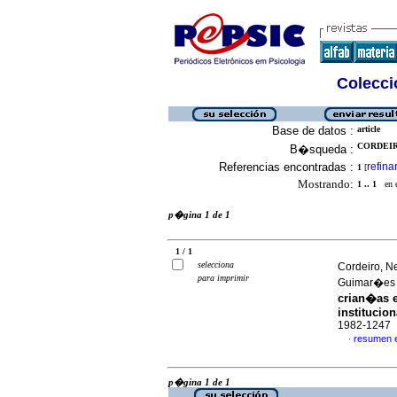
Colecció
Base de datos :
article
CORDEIR
B�squeda :
Referencias encontradas :
refina
1
[
Mostrando:
1 .. 1
en el
p�gina 1 de 1
1 / 1
selecciona
Cordeiro, Ne
para imprimir
Guimar�es
crian�as e
institucio
1982-1247
resumen 
·
p�gina 1 de 1