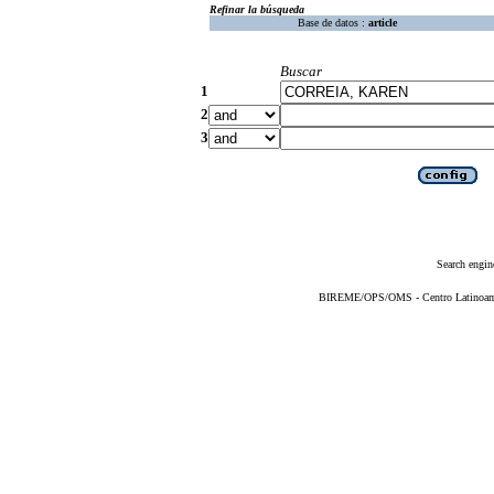
Refinar la búsqueda
Base de datos :
article
Buscar
1
2
3
Search engin
BIREME/OPS/OMS - Centro Latinoameri