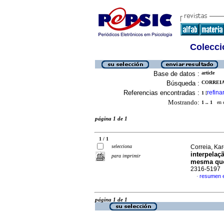
Colecció
Base de datos :
article
Búsqueda :
CORREIA,
Referencias encontradas :
refina
1
[
Mostrando:
1 .. 1
en el
página 1 de 1
1 / 1
selecciona
Correia, Ka
interpelaç
para imprimir
mesma qu
2316-5197
resumen 
·
página 1 de 1