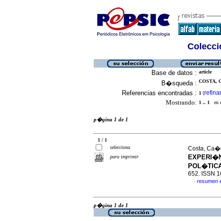
Colecció
Base de datos :
article
COSTA, C
B�squeda :
Referencias encontradas :
refina
1
[
Mostrando:
1 .. 1
en el
p�gina 1 de 1
1 / 1
selecciona
Costa, Ca�c
EXPERI�
para imprimir
POL�TIC
652. ISSN 
resumen 
·
p�gina 1 de 1