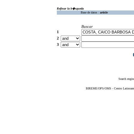
Refinar la b�squeda
Base de datos :
article
Buscar
1
2
3
Search engin
BIREME/OPS/OMS - Centro Latinoameric