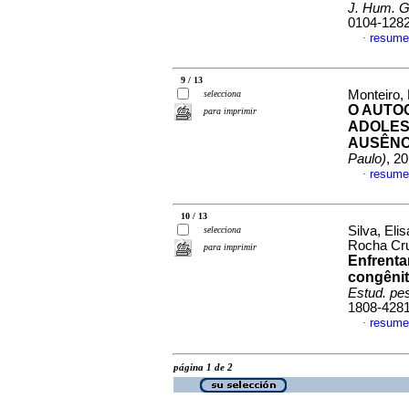
J. Hum. G
0104-128
resume
·
9 / 13
Monteiro,
selecciona
O AUTO
para imprimir
ADOLES
AUSÊNCI
Paulo)
, 2
resume
·
10 / 13
Silva, Eli
selecciona
Rocha Cru
para imprimir
Enfrenta
congênit
Estud. pes
1808-428
resume
·
página 1 de 2