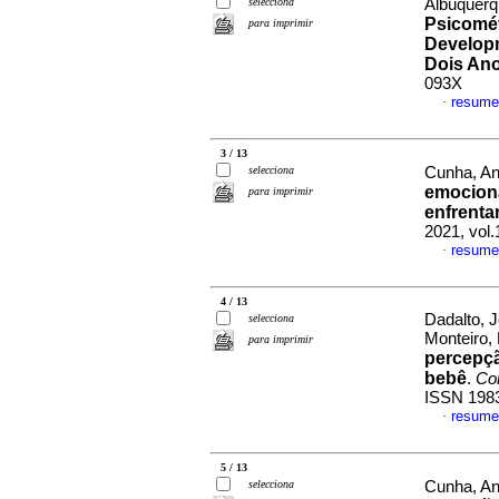
selecciona
Albuquerqu
Psicomét
para imprimir
Developm
Dois An
093X
resume
·
3 / 13
selecciona
Cunha, Ana
emociona
para imprimir
enfrenta
2021, vol
resume
·
4 / 13
Dadalto, 
selecciona
Monteiro,
para imprimir
percepçã
bebê
.
Con
ISSN 198
resume
·
5 / 13
selecciona
Cunha, Ana