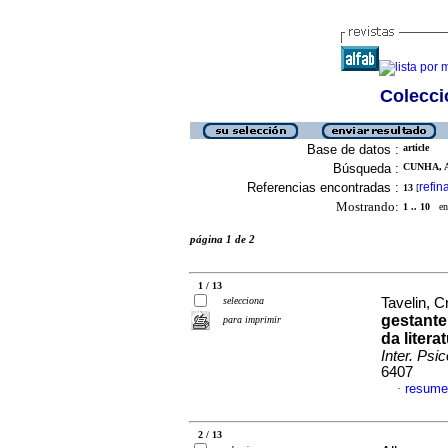
Colecció
Base de datos :
article
Búsqueda :
CUNHA, A
Referencias encontradas :
refin
13
[
Mostrando:
1 .. 10
en 
página 1 de 2
1 / 13
selecciona
Tavelin, C
gestante
para imprimir
da litera
Inter. Psic
6407
resume
·
2 / 13