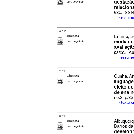
gestação
para imprimir
relacion
630. ISS
resume
·
6 / 13
selecciona
Enumo, Sô
mediador
para imprimir
avaliaçã
psicol.
, A
resume
·
7 / 13
selecciona
Cunha, An
linguage
para imprimir
efeito d
de ensin
no.2, p.3
texto e
·
8 / 13
Albuquerq
selecciona
Barros d
para imprimir
developm