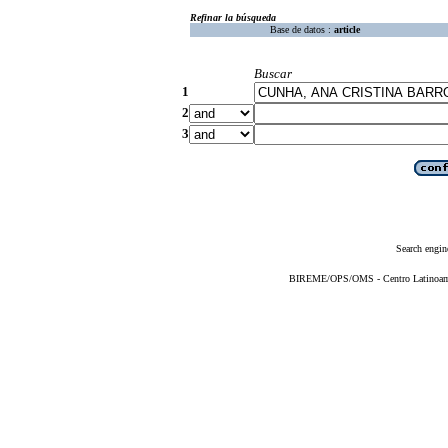
Refinar la búsqueda
Base de datos :
article
Buscar
1
2
3
Search engin
BIREME/OPS/OMS - Centro Latinoameri