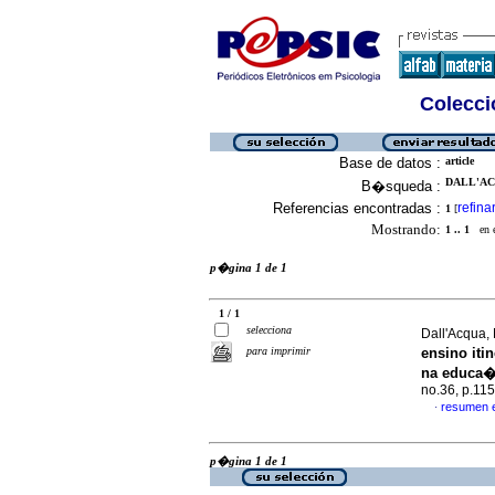
Colecció
Base de datos :
article
DALL'AC
B�squeda :
Referencias encontradas :
refina
1
[
Mostrando:
1 .. 1
en el
p�gina 1 de 1
1 / 1
selecciona
Dall'Acqua,
para imprimir
ensino iti
na educa�
no.36, p.11
resumen 
·
p�gina 1 de 1