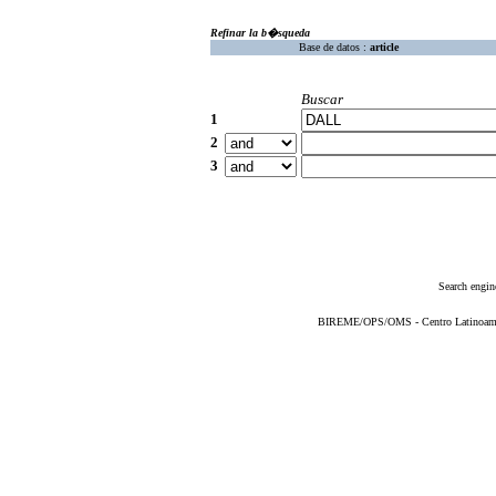
Refinar la b�squeda
Base de datos :
article
Buscar
1
2
3
Search engin
BIREME/OPS/OMS - Centro Latinoameric