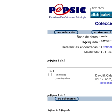
Colecció
Base de datos :
article
DAVOLIL,
B�squeda :
Referencias encontradas :
refina
1
[
Mostrando:
1 .. 1
en el
p�gina 1 de 1
1 / 1
selecciona
Davolil, Cid
para imprimir
vol.19, no.
texto en 
·
p�gina 1 de 1
Refinar la b�squeda