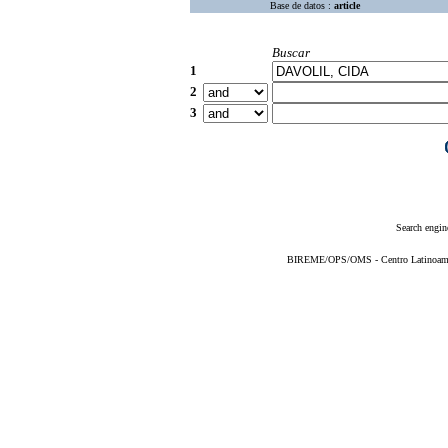
Base de datos :
article
Buscar
1
2
3
Search engin
BIREME/OPS/OMS - Centro Latinoameric