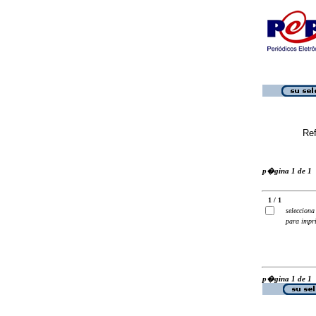
Ref
p�gina 1 de 1
1 / 1
selecciona
para impr
p�gina 1 de 1