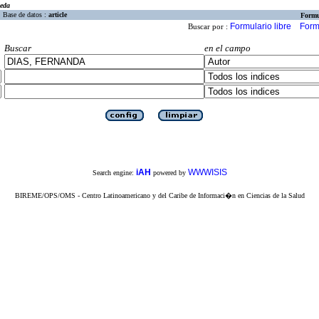
eda
Base de datos :
article
Formu
Formulario libre
Form
Buscar por :
Buscar
en el campo
iAH
WWWISIS
Search engine:
powered by
BIREME/OPS/OMS - Centro Latinoamericano y del Caribe de Informaci�n en Ciencias de la Salud