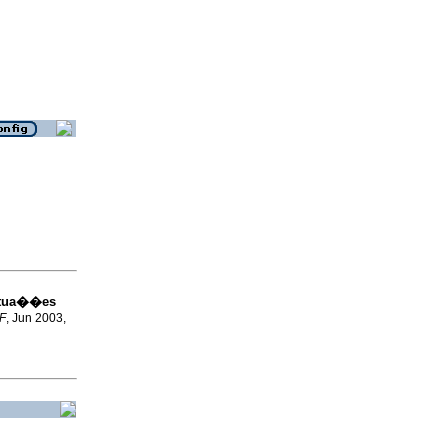
itua��es
F
, Jun 2003,