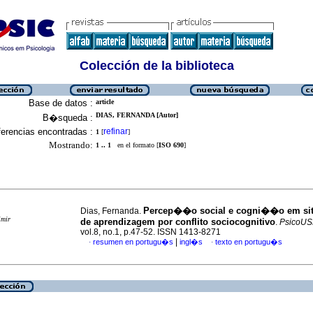
Colección de la biblioteca
Base de datos :
article
DIAS, FERNANDA [Autor]
B�squeda :
erencias encontradas :
refinar
1
[
]
Mostrando:
1 .. 1
en el formato [
ISO 690
]
Percep��o social e cogni��o em s
Dias, Fernanda.
imir
de aprendizagem por conflito sociocognitivo
.
PsicoUS
vol.8, no.1, p.47-52. ISSN 1413-8271
|
resumen en portugu�s
ingl�s
texto en portugu�s
·
·