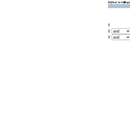
Refinar la b�squ
1
2
3