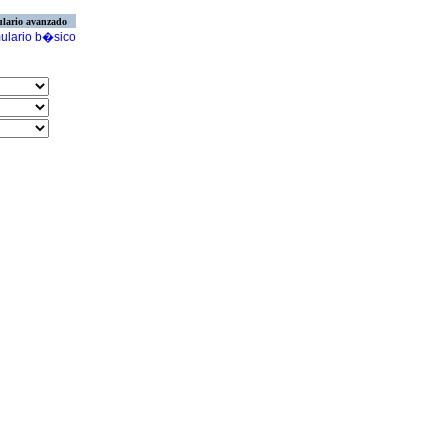
lario avanzado
ulario b�sico