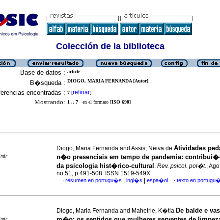
Colección de la biblioteca
Base de datos :
article
DIOGO, MARIA FERNANDA [Autor]
B�squeda :
erencias encontradas :
refinar
7
[
]
Mostrando:
1 .. 7
en el formato [
ISO 690
]
Atividades pe
Diogo, Maria Fernanda and Assis, Neiva de
imir
n�o presenciais em tempo de pandemia
:
contribui�
da psicologia hist�rico-cultural
.
Rev. psicol. pol�t.
, Ago
no.51, p.491-508. ISSN 1519-549X
|
|
resumen en portugu�s
ingl�s
espa�ol
texto en portugu
·
·
De balde e va
Diogo, Maria Fernanda and Maheirie, K�tia
m�o
:
os sentidos que mulheres serventes de limpez
imir