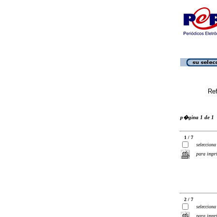
Ref
p�gina 1 de 1
1 / 7
selecciona
para impr
2 / 7
selecciona
para impr