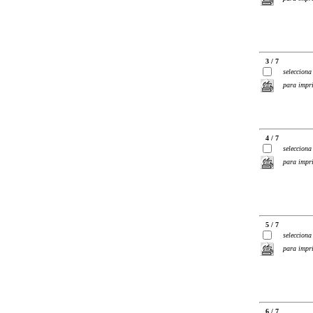
3 / 7
selecciona
para impr
4 / 7
selecciona
para impr
5 / 7
selecciona
para impr
6 / 7