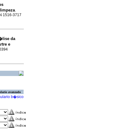
os
 limpeza
.
SSN 1516-3717
�lise da
rtre e
-0394
lario avanzado
ulario b�sico