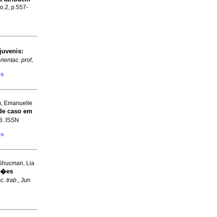
no.2, p.557-
juvenis
:
rientac. prof
,
�s
m, Emanuelle
de caso em
08. ISSN
�s
 Shucman, Lia
a��es
c. trab.
, Jun