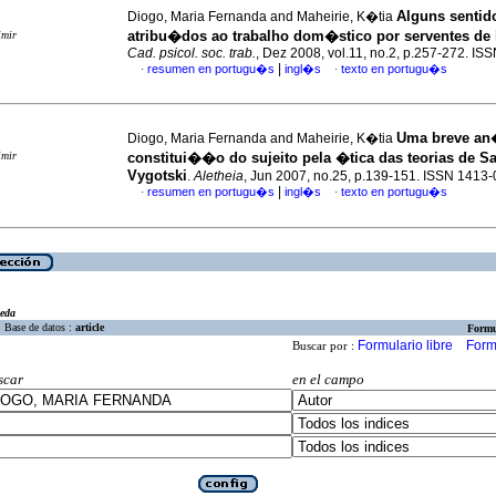
Alguns sentid
Diogo, Maria Fernanda and Maheirie, K�tia
atribu�dos ao trabalho dom�stico por serventes de
imir
Cad. psicol. soc. trab.
, Dez 2008, vol.11, no.2, p.257-272. I
|
resumen en portugu�s
ingl�s
texto en portugu�s
·
·
Uma breve an
Diogo, Maria Fernanda and Maheirie, K�tia
imir
constitui��o do sujeito pela �tica das teorias de Sa
Vygotski
.
Aletheia
, Jun 2007, no.25, p.139-151. ISSN 1413
|
resumen en portugu�s
ingl�s
texto en portugu�s
·
·
eda
Base de datos :
article
Formu
Formulario libre
Form
Buscar por :
scar
en el campo