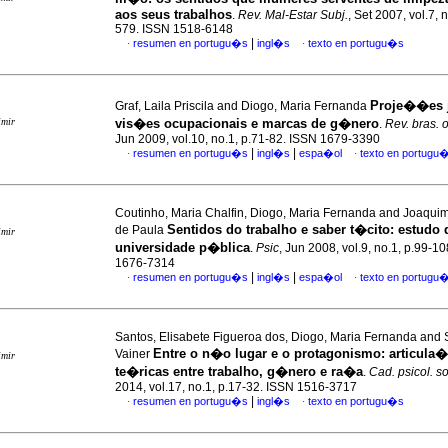
aos seus trabalhos
.
Rev. Mal-Estar Subj.
, Set 2007, vol.7, 
579. ISSN 1518-6148
|
resumen en portugu�s
ingl�s
texto en portugu�s
·
·
Proje��es 
Graf, Laila Priscila and Diogo, Maria Fernanda
imir
vis�es ocupacionais e marcas de g�nero
.
Rev. bras. o
Jun 2009, vol.10, no.1, p.71-82. ISSN 1679-3390
|
|
resumen en portugu�s
ingl�s
espa�ol
texto en portugu
·
·
Coutinho, Maria Chalfin, Diogo, Maria Fernanda and Joaqui
Sentidos do trabalho e saber t�cito
:
estudo 
de Paula
imir
universidade p�blica
.
Psic
, Jun 2008, vol.9, no.1, p.99-1
1676-7314
|
|
resumen en portugu�s
ingl�s
espa�ol
texto en portugu
·
·
Santos, Elisabete Figueroa dos, Diogo, Maria Fernanda and
Entre o n�o lugar e o protagonismo: articul
Vainer
imir
te�ricas entre trabalho, g�nero e ra�a
.
Cad. psicol. so
2014, vol.17, no.1, p.17-32. ISSN 1516-3717
|
resumen en portugu�s
ingl�s
texto en portugu�s
·
·