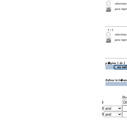
selecciona
para impr
7 / 7
selecciona
para impr
p�gina 1 de 1
Refinar la b�squ
Bu
1
2
3