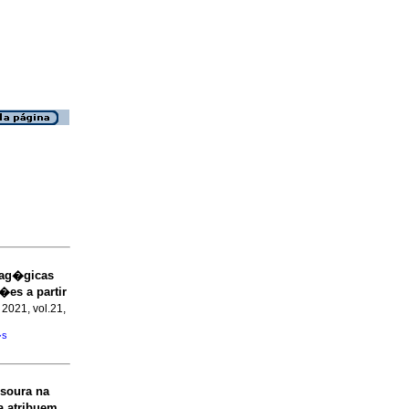
dag�gicas
�es a partir
 2021, vol.21,
�s
ssoura na
a atribuem