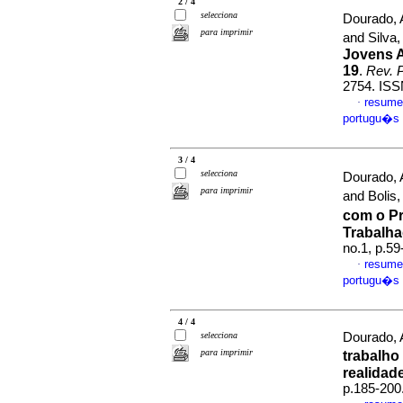
2 / 4
selecciona
Dourado, 
para imprimir
and Silva
Jovens 
19
.
Rev. P
2754. ISS
resume
·
portugu�s
3 / 4
selecciona
Dourado, 
para imprimir
and Bolis,
com o P
Trabalh
no.1, p.5
resume
·
portugu�s
4 / 4
selecciona
Dourado, 
para imprimir
trabalho
realidad
p.185-200