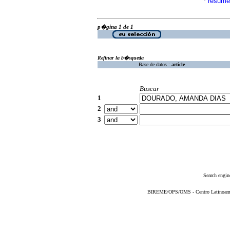
resume
·
p�gina 1 de 1
Refinar la b�squeda
Base de datos :
article
Buscar
1
2
3
Search engin
BIREME/OPS/OMS - Centro Latinoameric