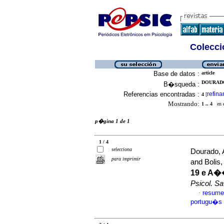
Colecció
Base de datos :
article
DOURADO
B�squeda :
Referencias encontradas :
refina
4
[
Mostrando:
1 .. 4
en el
p�gina 1 de 1
1 / 4
selecciona
Dourado, 
para imprimir
and Bolis,
19 e A�
Psicol. S
resume
·
portugu�s