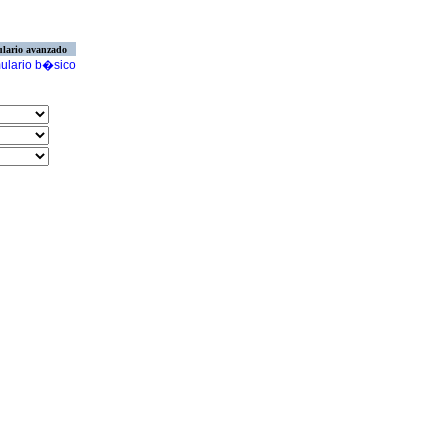
lario avanzado
ulario b�sico