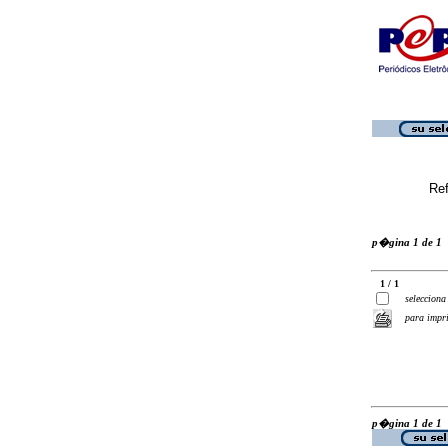
Ref
p�gina 1 de 1
1 / 1
selecciona
para impr
p�gina 1 de 1