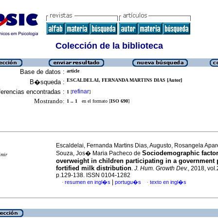
Colección de la biblioteca
Base de datos :
article
ESCALDELAI, FERNANDA MARTINS DIAS [Autor]
B�squeda :
erencias encontradas :
refinar
1
[
]
Mostrando:
1 .. 1
en el formato [
ISO 690
]
Escaldelai, Fernanda Martins Dias, Augusto, Rosangela Apa
Sociodemographic facto
Souza, Jos� Maria Pacheco de
imir
overweight in children participating in a government
fortified milk distribution
.
J. Hum. Growth Dev.
, 2018, vol.
p.129-138. ISSN 0104-1282
|
resumen en ingl�s
portugu�s
texto en ingl�s
·
·