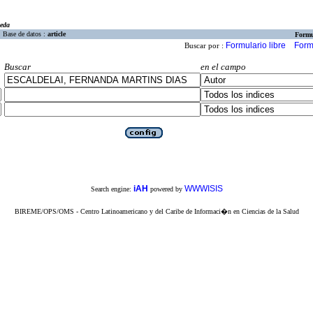
eda
Base de datos :
article
Formu
Formulario libre
Form
Buscar por :
Buscar
en el campo
iAH
WWWISIS
Search engine:
powered by
BIREME/OPS/OMS - Centro Latinoamericano y del Caribe de Informaci�n en Ciencias de la Salud