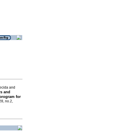
recida and
rs and
 program for
28, no.2,