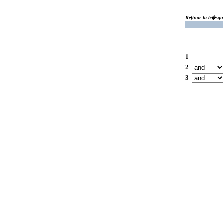
Refinar la b�squ
1
2
3