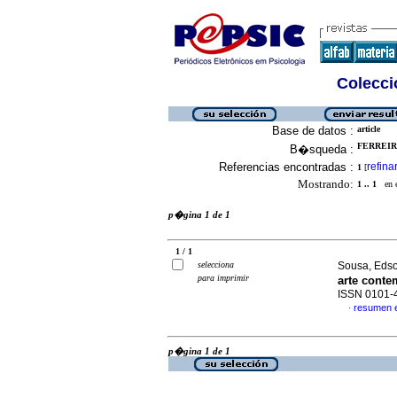
Colecció
Base de datos :
article
FERREIRA
B�squeda :
Referencias encontradas :
refina
1
[
Mostrando:
1 .. 1
en el
p�gina 1 de 1
1 / 1
selecciona
Sousa, Edso
para imprimir
arte cont
ISSN 0101-
resumen 
·
p�gina 1 de 1