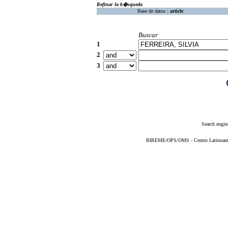
Refinar la b�squeda
Base de datos :
article
Buscar
1
2
3
Search engin
BIREME/OPS/OMS - Centro Latinoameric