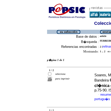
Colecció
Base de datos :
article
FERREIR
B�squeda :
Referencias encontradas :
refina
2
[
Mostrando:
1 .. 2
en el
p�gina 1 de 1
1 / 2
selecciona
Soares, M
para imprimir
Bandeira
cl�nica 
p.75-90. 
resume
·
portugu�s
2 / 2