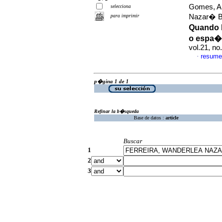
Gomes, An
selecciona
para imprimir
Nazar� B
Quando h
o espa�
vol.21, n
resume
·
p�gina 1 de 1
Refinar la b�squeda
Base de datos :
article
Buscar
1
2
3